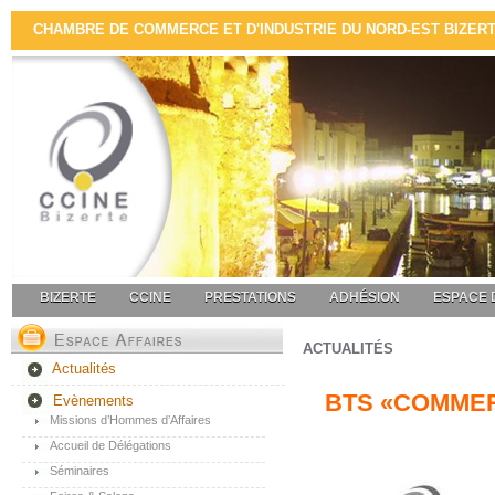
CHAMBRE DE COMMERCE ET D'INDUSTRIE DU NORD-EST BIZERTE 
BIZERTE
CCINE
PRESTATIONS
ADHÉSION
ESPACE 
ACTUALITÉS
Actualités
BTS ‎«COMME
Evènements
Missions d’Hommes d’Affaires
Accueil de Délégations
Séminaires