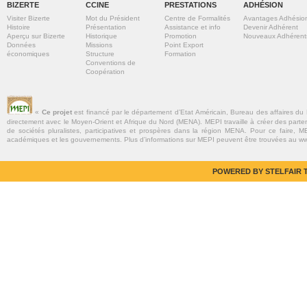
BIZERTE
CCINE
PRESTATIONS
ADHÉSION
Visiter Bizerte
Mot du Président
Centre de Formalités
Avantages Adhésio
Histoire
Présentation
Assistance et info
Devenir Adhérent
Aperçu sur Bizerte
Historique
Promotion
Nouveaux Adhérent
Données
Missions
Point Export
économiques
Structure
Formation
Conventions de
Coopération
«
Ce projet
est financé par le département d’Etat Américain, Bureau des affaires du
directement avec le Moyen-Orient et Afrique du Nord (MENA). MEPI travaille à créer des parte
de sociétés pluralistes, participatives et prospères dans la région MENA. Pour ce faire, MEP
académiques et les gouvernements. Plus d’informations sur MEPI peuvent être trouvées au w
POWERED BY STELFAIR T