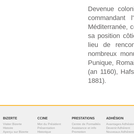
Devenue coloni
commandant l'
Méditerranée, c
sa position côt
lieu de rencon
nombreux monum
Punique, Romai
(an 1160), Haf
1881).
BIZERTE
CCINE
PRESTATIONS
ADHÉSION
Visiter Bizerte
Mot du Président
Centre de Formalités
Avantages Adhésio
Histoire
Présentation
Assistance et info
Devenir Adhérent
Aperçu sur Bizerte
Historique
Promotion
Nouveaux Adhérent