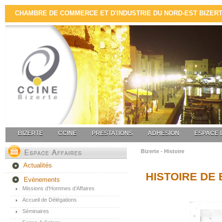
CHAMBRE DE COMMERCE ET D'INDUSTRIE DU NORD-EST BIZERTE 
BIZERTE
CCINE
PRESTATIONS
ADHÉSION
ESPACE 
Bizerte - Histoire
Actualités
HISTOIRE DE 
Evènements
Missions d’Hommes d’Affaires
Accueil de Délégations
Séminaires