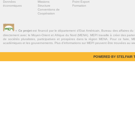
Données
Missions
Point Export
économiques
Structure
Formation
Conventions de
Coopération
«
Ce projet
est financé par le département d’Etat Américain, Bureau des affaires du
directement avec le Moyen-Orient et Afrique du Nord (MENA). MEPI travaille à créer des parte
de sociétés pluralistes, participatives et prospères dans la région MENA. Pour ce faire, MEP
académiques et les gouvernements. Plus d’informations sur MEPI peuvent être trouvées au w
POWERED BY STELFAIR T