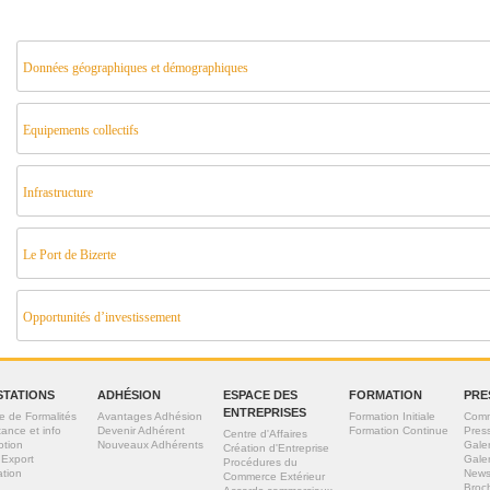
Données géographiques et démographiques
Equipements collectifs
Infrastructure
Le Port de Bizerte
Opportunités d’investissement
STATIONS
ADHÉSION
ESPACE DES
FORMATION
PRE
ENTREPRISES
e de Formalités
Avantages Adhésion
Formation Initiale
Comm
tance et info
Devenir Adhérent
Formation Continue
Pres
Centre d'Affaires
otion
Nouveaux Adhérents
Gale
Création d'Entreprise
 Export
Gale
Procédures du
tion
News
Commerce Extérieur
Broc