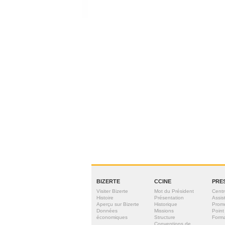
BIZERTE
CCINE
PRE
Visiter Bizerte
Mot du Président
Centr
Histoire
Présentation
Assis
Aperçu sur Bizerte
Historique
Prom
Données
Missions
Point
économiques
Structure
Forma
Conventions de