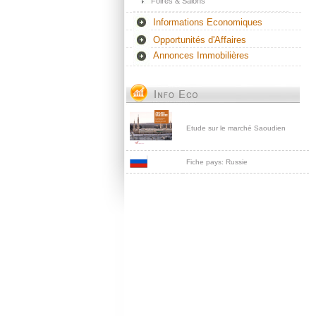
Foires & Salons
Informations Economiques
Opportunités d'Affaires
Annonces Immobilières
Etude sur le marché Saoudien
Fiche pays: Russie