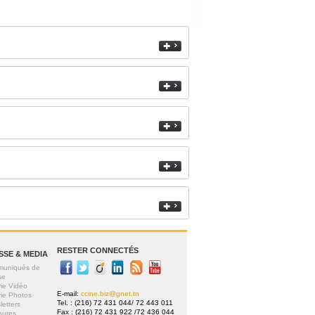
RESTER CONNECTÉS
SSE & MEDIA
uniqués de
se
rie Vidéo
E-mail:
ccine.biz@gnet.tn
rie Photos
Tel. : (216) 72 431 044/ 72 443 011
letters
Fax : (216) 72 431 922 /72 436 044
hures