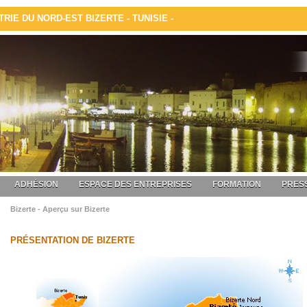
IE DU NORD-EST BIZERTE - TUNISIE -
ADHÉSION
ESPACE DES ENTREPRISES
FORMATION
PRESS
Bizerte - Aperçu sur Bizerte
PRÉSENTATION DE BIZERTE