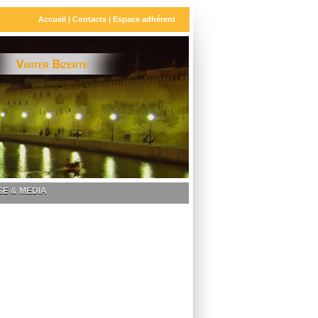
Accueil
|
Contacts
|
Espace adhérent
E & MEDIA