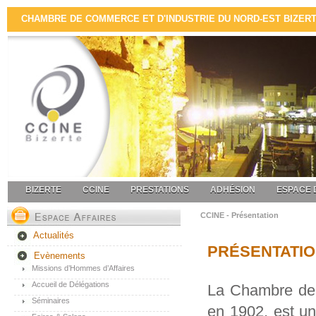
CHAMBRE DE COMMERCE ET D'INDUSTRIE DU NORD-EST BIZERTE 
BIZERTE
CCINE
PRESTATIONS
ADHÉSION
ESPACE 
CCINE - Présentation
Actualités
PRÉSENTATIO
Evènements
Missions d’Hommes d’Affaires
Accueil de Délégations
La Chambre de 
Séminaires
en 1902, est un