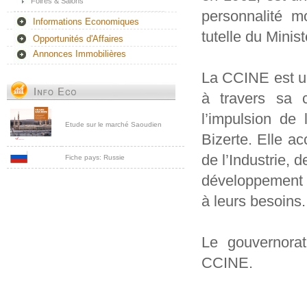
Foires & Salons
personnalité m
Informations Economiques
tutelle du Mini
Opportunités d'Affaires
Annonces Immobilières
La CCINE est un
à travers sa c
l’impulsion de 
Etude sur le marché Saoudien
Bizerte. Elle 
de l’Industrie, 
Fiche pays: Russie
développement d
à leurs besoins.
Le gouvernorat 
CCINE.