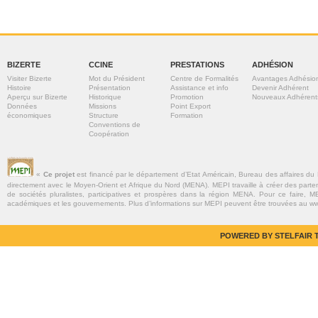
BIZERTE
CCINE
PRESTATIONS
ADHÉSION
Visiter Bizerte
Mot du Président
Centre de Formalités
Avantages Adhésio
Histoire
Présentation
Assistance et info
Devenir Adhérent
Aperçu sur Bizerte
Historique
Promotion
Nouveaux Adhérent
Données
Missions
Point Export
économiques
Structure
Formation
Conventions de
Coopération
«
Ce projet
est financé par le département d’Etat Américain, Bureau des affaires du
directement avec le Moyen-Orient et Afrique du Nord (MENA). MEPI travaille à créer des parte
de sociétés pluralistes, participatives et prospères dans la région MENA. Pour ce faire, MEP
académiques et les gouvernements. Plus d’informations sur MEPI peuvent être trouvées au w
POWERED BY STELFAIR T