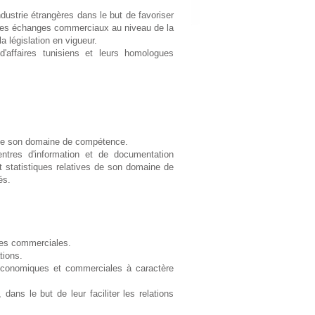
strie étrangères dans le but de favoriser
r les échanges commerciaux au niveau de la
a législation en vigueur.
'affaires tunisiens et leurs homologues
t de son domaine de compétence.
ntres d'information et de documentation
t statistiques relatives de son domaine de
és.
nées commerciales.
tions.
s économiques et commerciales à caractère
ans le but de leur faciliter les relations