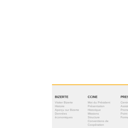
BIZERTE
CCINE
PRE
Visiter Bizerte
Mot du Président
Centr
Histoire
Présentation
Assis
Aperçu sur Bizerte
Historique
Prom
Données
Missions
Point
économiques
Structure
Forma
Conventions de
Coopération