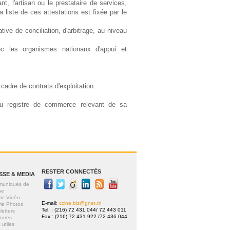
t, l'artisan ou le prestataire de services,
la liste de ces attestations est fixée par le
tive de conciliation, d'arbitrage, au niveau
c les organismes nationaux d'appui et
cadre de contrats d'exploitation.
au registre de commerce relevant de sa
RESTER CONNECTÉS
SSE & MEDIA
uniqués de
se
rie Vidéo
E-mail:
ccine.biz@gnet.tn
rie Photos
Tel. : (216) 72 431 044/ 72 443 011
letters
Fax : (216) 72 431 922 /72 436 044
hures
 utiles