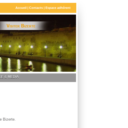
Accueil
|
Contacts
|
Espace adhérent
E & MEDIA
e Bizerte.