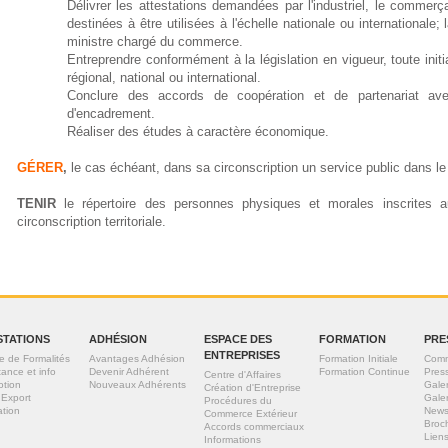
Délivrer les attestations demandées par l'industriel, le commerçan
destinées à être utilisées à l'échelle nationale ou internationale; 
ministre chargé du commerce.
Entreprendre conformément à la législation en vigueur, toute initia
régional, national ou international.
Conclure des accords de coopération et de partenariat ave
d'encadrement.
Réaliser des études à caractère économique.
GÉRER
,
le cas échéant, dans sa circonscription un service public dans le 
TENIR
le répertoire des personnes physiques et morales inscrites 
circonscription territoriale.
STATIONS
ADHÉSION
ESPACE DES
FORMATION
PRE
ENTREPRISES
e de Formalités
Avantages Adhésion
Formation Initiale
Comm
tance et info
Devenir Adhérent
Formation Continue
Pres
Centre d'Affaires
otion
Nouveaux Adhérents
Gale
Création d'Entreprise
 Export
Gale
Procédures du
tion
News
Commerce Extérieur
Broc
Accords commerciaux
Liens
Informations