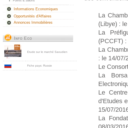
Foires & Salons
Informations Economiques
La Chambre
Opportunités d'Affaires
(Libye) : l
Annonces Immobilières
La Préfi
(PCCFT) : 
La Chambre
Etude sur le marché Saoudien
: le 14/07
Le Consort
Fiche pays: Russie
La Borsa
Electroniq
Le Centre
d'Etudes 
15/07/201
La Fondat
08/03/201