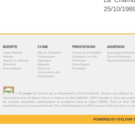
25/10/198
BIZERTE
CCINE
PRESTATIONS
ADHÉSION
Visiter Bizerte
Mot du Président
Centre de Formalités
Avantages Adhésio
Histoire
Présentation
Assistance et info
Devenir Adhérent
Aperçu sur Bizerte
Historique
Promotion
Nouveaux Adhérent
Données
Missions
Point Export
économiques
Structure
Formation
Conventions de
Coopération
«
Ce projet
est financé par le département d’Etat Américain, Bureau des affaires du
directement avec le Moyen-Orient et Afrique du Nord (MENA). MEPI travaille à créer des parte
de sociétés pluralistes, participatives et prospères dans la région MENA. Pour ce faire, MEP
académiques et les gouvernements. Plus d’informations sur MEPI peuvent être trouvées au w
POWERED BY STELFAIR T