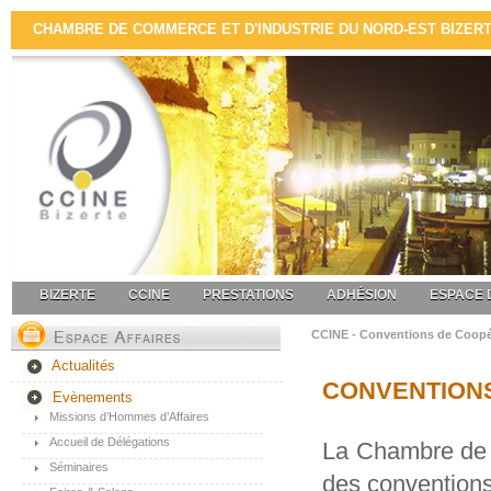
CHAMBRE DE COMMERCE ET D'INDUSTRIE DU NORD-EST BIZERTE 
BIZERTE
CCINE
PRESTATIONS
ADHÉSION
ESPACE 
CCINE - Conventions de Coopé
Actualités
CONVENTION
Evènements
Missions d’Hommes d’Affaires
Accueil de Délégations
La Chambre de 
Séminaires
des conventions