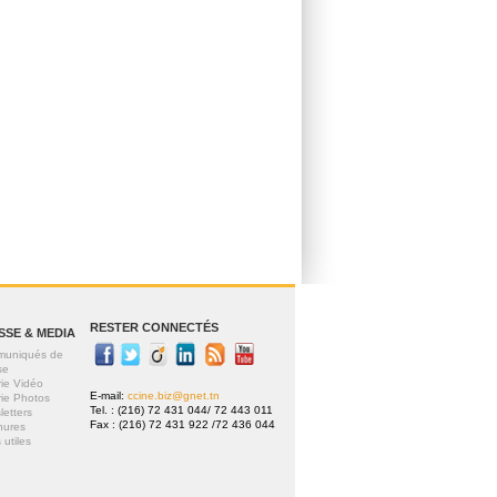
RESTER CONNECTÉS
SSE & MEDIA
uniqués de
se
rie Vidéo
E-mail:
ccine.biz@gnet.tn
rie Photos
Tel. : (216) 72 431 044/ 72 443 011
letters
Fax : (216) 72 431 922 /72 436 044
hures
 utiles