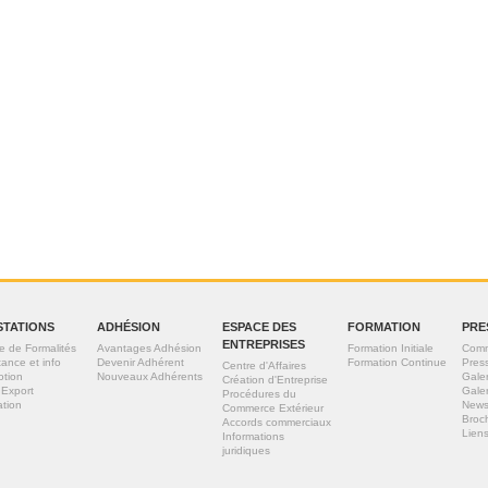
STATIONS
ADHÉSION
ESPACE DES
FORMATION
PRE
ENTREPRISES
e de Formalités
Avantages Adhésion
Formation Initiale
Comm
tance et info
Devenir Adhérent
Formation Continue
Pres
Centre d'Affaires
otion
Nouveaux Adhérents
Gale
Création d'Entreprise
 Export
Gale
Procédures du
tion
News
Commerce Extérieur
Broc
Accords commerciaux
Liens
Informations
juridiques