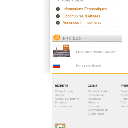
Foires & Salons
Informations Economiques
Opportunités d'Affaires
Annonces Immobilières
Etude sur le marché Saoudien
Fiche pays: Russie
BIZERTE
CCINE
PRE
Visiter Bizerte
Mot du Président
Centr
Histoire
Présentation
Assis
Aperçu sur Bizerte
Historique
Prom
Données
Missions
Point
économiques
Structure
Forma
Conventions de
Coopération