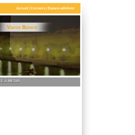
Accueil
|
Contacts
|
Espace adhérent
E & MEDIA