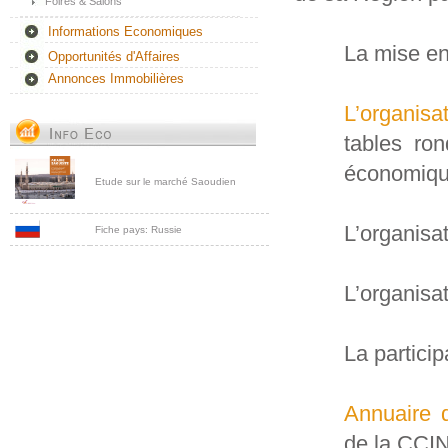
Foires & Salons
Informations Economiques
La mise en
Opportunités d'Affaires
Annonces Immobilières
L’organisa
tables ro
économique
Etude sur le marché Saoudien
L’organisa
Fiche pays: Russie
L’organisa
La particip
Annuaire d
de la CCI