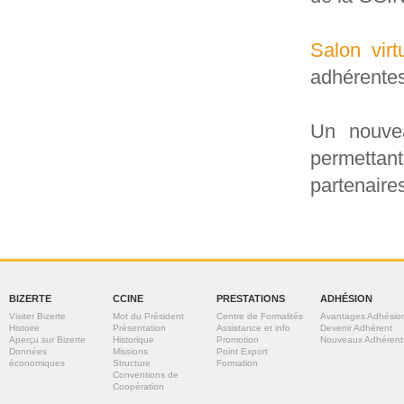
Salon virt
adhérentes
Un nouve
permetta
partenaire
BIZERTE
CCINE
PRESTATIONS
ADHÉSION
Visiter Bizerte
Mot du Président
Centre de Formalités
Avantages Adhésio
Histoire
Présentation
Assistance et info
Devenir Adhérent
Aperçu sur Bizerte
Historique
Promotion
Nouveaux Adhérent
Données
Missions
Point Export
économiques
Structure
Formation
Conventions de
Coopération