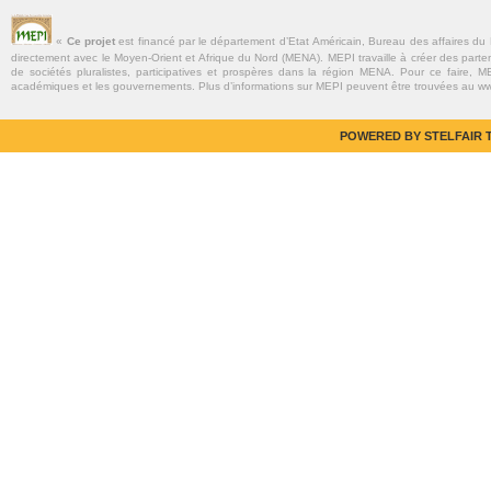
«
Ce projet
est financé par le département d’Etat Américain, Bureau des affaires du
directement avec le Moyen-Orient et Afrique du Nord (MENA). MEPI travaille à créer des parte
de sociétés pluralistes, participatives et prospères dans la région MENA. Pour ce faire, MEP
académiques et les gouvernements. Plus d’informations sur MEPI peuvent être trouvées au w
POWERED BY STELFAIR T