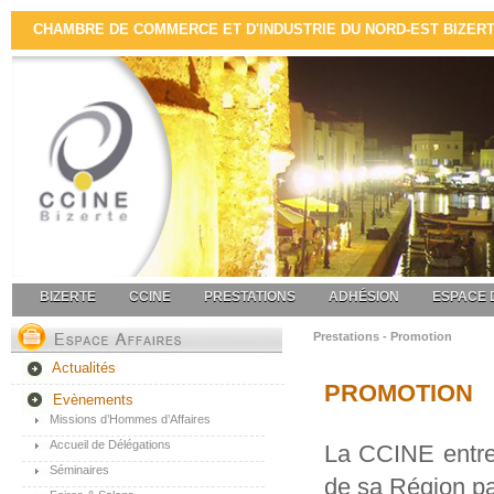
CHAMBRE DE COMMERCE ET D'INDUSTRIE DU NORD-EST BIZERTE 
BIZERTE
CCINE
PRESTATIONS
ADHÉSION
ESPACE 
Prestations - Promotion
Actualités
PROMOTION
Evènements
Missions d’Hommes d’Affaires
Accueil de Délégations
La CCINE entre
Séminaires
de sa Région pa