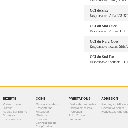
Responsable : Baligh HAM
CCI de Sfax
Responsable : Aïda LOUKI
CCI du Sud Ouest
Responsable : Ahmed CH
CCI du Nord-Ouest
Responsable : Kamel SEBA
CCI du Sud-Est
Responsable : Zouheir O
BIZERTE
CCINE
PRESTATIONS
ADHÉSION
Visiter Bizerte
Mot du Président
Centre de Formalités
Avantages Adhésio
Histoire
Présentation
Assistance et info
Devenir Adhérent
Aperçu sur Bizerte
Historique
Promotion
Nouveaux Adhérent
Données
Missions
Point Export
économiques
Structure
Formation
Conventions de
Coopération