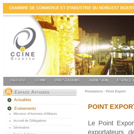
CHAMBRE DE COMMERCE ET D'INDUSTRIE DU NORD-EST BIZERTE 
BIZERTE
CCINE
PRESTATIONS
ADHÉSION
ESPACE 
Prestations - Point Export
Actualités
POINT EXPOR
Evènements
Missions d’Hommes d’Affaires
Accueil de Délégations
Le Point Expor
Séminaires
exportateurs d