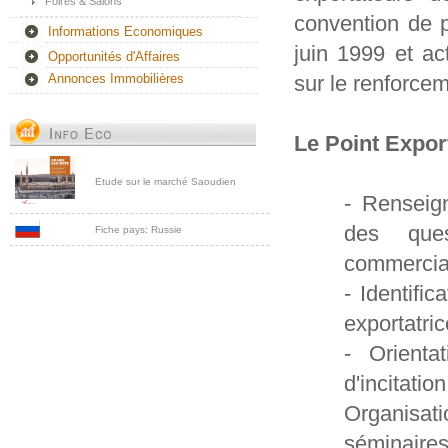
Foires & Salons
convention de 
Informations Economiques
juin 1999 et ac
Opportunités d'Affaires
sur le renforcem
Annonces Immobilières
Le Point Expor
Etude sur le marché Saoudien
- Renseig
des ques
Fiche pays: Russie
commerciau
- Identifi
exportatric
- Orienta
d'incitatio
Organisat
séminaires 