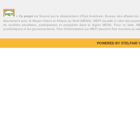
«
Ce projet
est financé par le département d’Etat Américain, Bureau des affaires du
directement avec le Moyen-Orient et Afrique du Nord (MENA). MEPI travaille à créer des parte
de sociétés pluralistes, participatives et prospères dans la région MENA. Pour ce faire, MEP
académiques et les gouvernements. Plus d’informations sur MEPI peuvent être trouvées au w
POWERED BY STELFAIR T