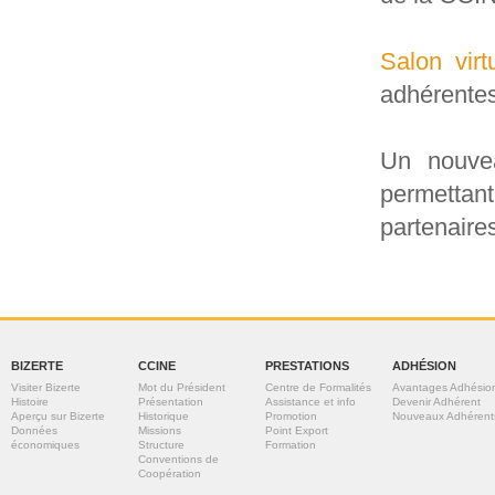
Salon virt
adhérentes
Un nouve
permetta
partenaire
BIZERTE
CCINE
PRESTATIONS
ADHÉSION
Visiter Bizerte
Mot du Président
Centre de Formalités
Avantages Adhésio
Histoire
Présentation
Assistance et info
Devenir Adhérent
Aperçu sur Bizerte
Historique
Promotion
Nouveaux Adhérent
Données
Missions
Point Export
économiques
Structure
Formation
Conventions de
Coopération