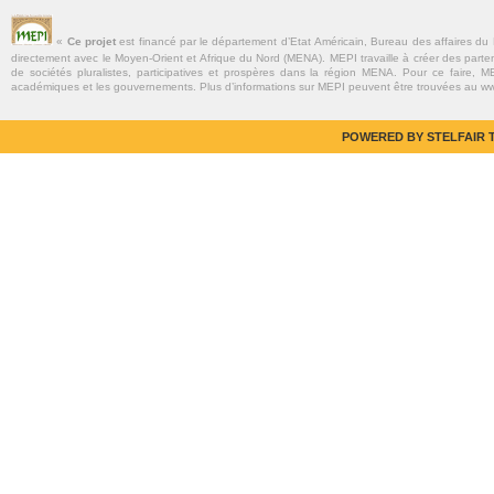
«
Ce projet
est financé par le département d’Etat Américain, Bureau des affaires du
directement avec le Moyen-Orient et Afrique du Nord (MENA). MEPI travaille à créer des parte
de sociétés pluralistes, participatives et prospères dans la région MENA. Pour ce faire, MEP
académiques et les gouvernements. Plus d’informations sur MEPI peuvent être trouvées au w
POWERED BY STELFAIR T