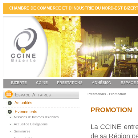
CHAMBRE DE COMMERCE ET D'INDUSTRIE DU NORD-EST BIZERTE 
BIZERTE
CCINE
PRESTATIONS
ADHÉSION
ESPACE 
Prestations - Promotion
Actualités
PROMOTION
Evènements
Missions d’Hommes d’Affaires
Accueil de Délégations
La CCINE entre
Séminaires
de sa Région pa