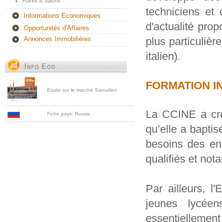
Foires & Salons
techniciens et
Informations Economiques
d'actualité prop
Opportunités d'Affaires
plus particuliè
Annonces Immobilières
italien).
FORMATION IN
Etude sur le marché Saoudien
La CCINE a cré
Fiche pays: Russie
qu’elle a baptis
besoins des en
qualifiés et no
Par ailleurs, 
jeunes lycéen
essentiellemen