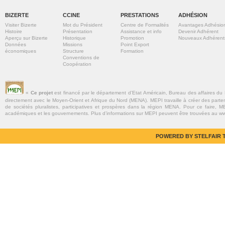
BIZERTE
CCINE
PRESTATIONS
ADHÉSION
Visiter Bizerte
Mot du Président
Centre de Formalités
Avantages Adhésio
Histoire
Présentation
Assistance et info
Devenir Adhérent
Aperçu sur Bizerte
Historique
Promotion
Nouveaux Adhérent
Données
Missions
Point Export
économiques
Structure
Formation
Conventions de
Coopération
«
Ce projet
est financé par le département d’Etat Américain, Bureau des affaires du
directement avec le Moyen-Orient et Afrique du Nord (MENA). MEPI travaille à créer des parte
de sociétés pluralistes, participatives et prospères dans la région MENA. Pour ce faire, MEP
académiques et les gouvernements. Plus d’informations sur MEPI peuvent être trouvées au w
POWERED BY STELFAIR T