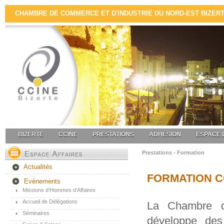
CHAMBRE DE COMMERCE ET D'INDUSTRIE DU NORD-EST BIZERTE 
BIZERTE
CCINE
PRESTATIONS
ADHÉSION
ESPACE 
Prestations - Formation
Actualités
FORMATION C
Evènements
Missions d’Hommes d’Affaires
Accueil de Délégations
La Chambre d
Séminaires
développe des