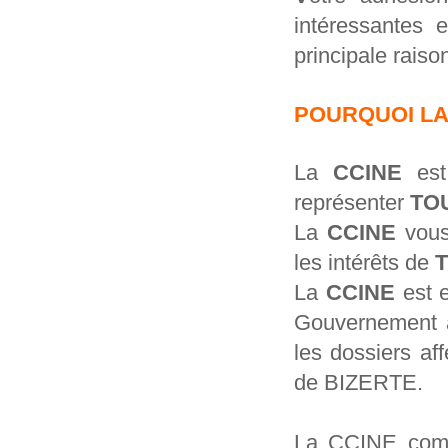
intéressantes e
principale raiso
POURQUOI LA
La
CCINE
est 
représenter
TO
La
CCINE
vous 
les intérêts de
La
CCINE
est e
Gouvernement à
les dossiers a
de BIZERTE.
La CCINE comp