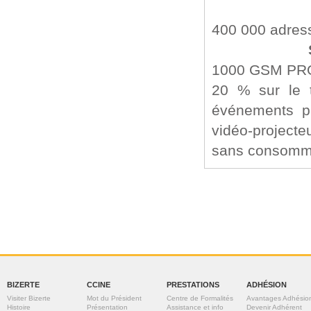
400 000 adres
1000 GSM PR
20 % sur le t
événements pr
vidéo-projecte
sans consomm
BIZERTE
CCINE
PRESTATIONS
ADHÉSION
Visiter Bizerte
Mot du Président
Centre de Formalités
Avantages Adhésio
Histoire
Présentation
Assistance et info
Devenir Adhérent