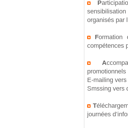
P
articipa
sensibilisation
organisés par
F
ormation 
compétences pe
A
ccomp
promotionnels
E-mailing vers
Smssing vers 
T
éléchargem
journées d’inf