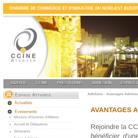
CHAMBRE DE COMMERCE ET D'INDUSTRIE DU NORD-EST BIZERTE 
BIZERTE
CCINE
PRESTATIONS
ADHÉSION
ESPACE 
Adhésion - Avantages Adhési
Actualités
AVANTAGES 
Evènements
Missions d’Hommes d’Affaires
Accueil de Délégations
Rejoindre la 
Séminaires
bénéficier d’u