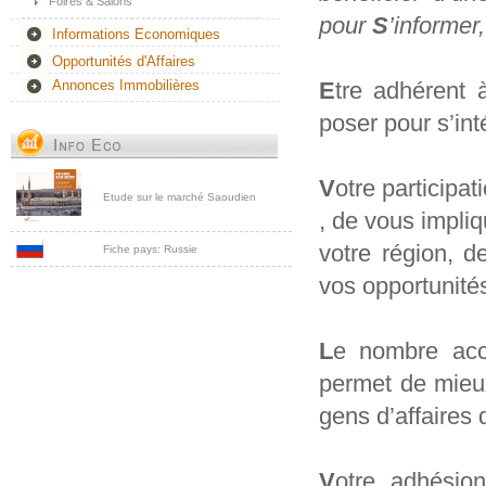
Foires & Salons
pour
S
’informer
Informations Economiques
Opportunités d'Affaires
E
tre adhérent
Annonces Immobilières
poser pour s’int
V
otre participa
Etude sur le marché Saoudien
, de vous impl
votre région, d
Fiche pays: Russie
vos opportunités
L
e nombre acc
permet de mieux
gens d’affaire
V
otre adhésion