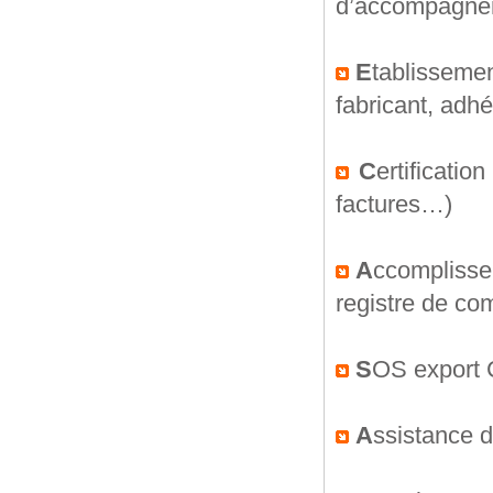
d’accompagne
E
tablissement
fabricant, adh
C
ertificati
factures…)
A
ccomplissem
registre de co
S
OS export
A
ssistance 