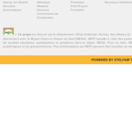
Aperçu sur Bizerte
Historique
Promotion
Nouveaux Adhérent
Données
Missions
Point Export
économiques
Structure
Formation
Conventions de
Coopération
«
Ce projet
est financé par le département d’Etat Américain, Bureau des affaires du
directement avec le Moyen-Orient et Afrique du Nord (MENA). MEPI travaille à créer des parte
de sociétés pluralistes, participatives et prospères dans la région MENA. Pour ce faire, MEP
académiques et les gouvernements. Plus d’informations sur MEPI peuvent être trouvées au w
POWERED BY STELFAIR T