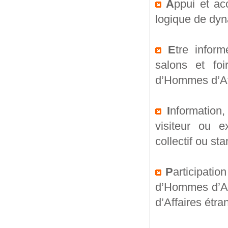
A
ppui et a
logique de dyn
E
tre inform
salons et foi
d’Hommes d’Aff
I
nformation,
visiteur ou e
collectif ou sta
P
articipati
d’Hommes d’Aff
d’Affaires étr