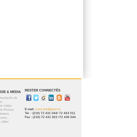
RESTER CONNECTÉS
SSE & MEDIA
uniqués de
se
rie Vidéo
E-mail:
ccine.biz@gnet.tn
rie Photos
Tel. : (216) 72 431 044/ 72 443 011
letters
Fax : (216) 72 431 922 /72 436 044
hures
 utiles