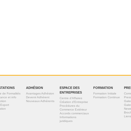
STATIONS
ADHÉSION
ESPACE DES
FORMATION
PRE
ENTREPRISES
e de Formalités
Avantages Adhésion
Formation Initiale
Comm
tance et info
Devenir Adhérent
Formation Continue
Pres
Centre d'Affaires
otion
Nouveaux Adhérents
Gale
Création d'Entreprise
 Export
Gale
Procédures du
tion
News
Commerce Extérieur
Broc
Accords commerciaux
Liens
Informations
juridiques