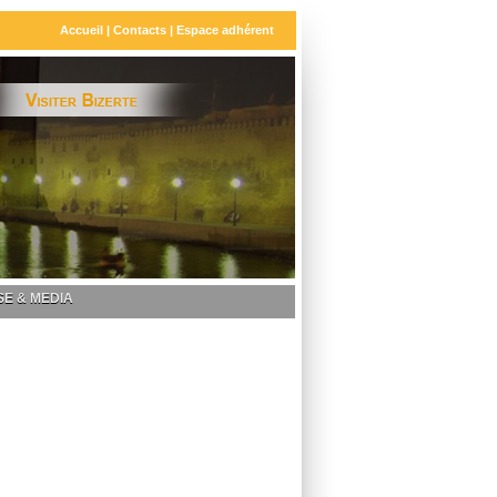
Accueil
|
Contacts
|
Espace adhérent
E & MEDIA