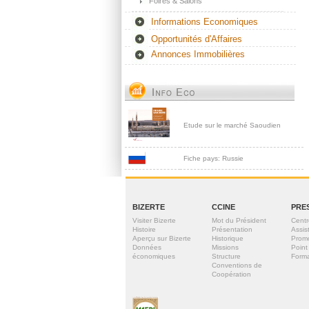
Foires & Salons
Informations Economiques
Opportunités d'Affaires
Annonces Immobilières
Etude sur le marché Saoudien
Fiche pays: Russie
BIZERTE
CCINE
PRE
Visiter Bizerte
Mot du Président
Centr
Histoire
Présentation
Assis
Aperçu sur Bizerte
Historique
Prom
Données
Missions
Point
économiques
Structure
Forma
Conventions de
Coopération