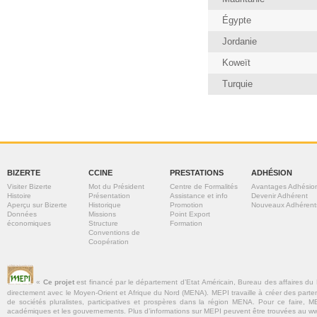
Égypte
Jordanie
Koweït
Turquie
BIZERTE
CCINE
PRESTATIONS
ADHÉSION
Visiter Bizerte
Mot du Président
Centre de Formalités
Avantages Adhésio
Histoire
Présentation
Assistance et info
Devenir Adhérent
Aperçu sur Bizerte
Historique
Promotion
Nouveaux Adhérent
Données
Missions
Point Export
économiques
Structure
Formation
Conventions de
Coopération
«
Ce projet
est financé par le département d’Etat Américain, Bureau des affaires du
directement avec le Moyen-Orient et Afrique du Nord (MENA). MEPI travaille à créer des parte
de sociétés pluralistes, participatives et prospères dans la région MENA. Pour ce faire, MEP
académiques et les gouvernements. Plus d’informations sur MEPI peuvent être trouvées au w