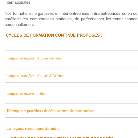
internationales.
Nos formations, organisées en inter-entreprises, intra-entreprises ou en c
améliorer les compétences pratiques, de perfectionner les connaissanc
personnellement.
CYCLES DE FORMATION CONTINUE PROPOSÉS :
Langues étrangères : Anglais Générale
Langues étrangères : Anglais d’Affaires
Langues étrangères : Italien
Techniques et procédures de dédouanement de marchandises
Les régimes économiques douaniers