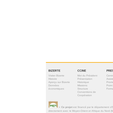
BIZERTE
CCINE
PRE
Visiter Bizerte
Mot du Président
Centr
Histoire
Présentation
Assis
Aperçu sur Bizerte
Historique
Prom
Données
Missions
Point
économiques
Structure
Forma
Conventions de
Coopération
«
Ce projet
est financé par le département d’
directement avec le Moyen-Orient et Afrique du Nord (