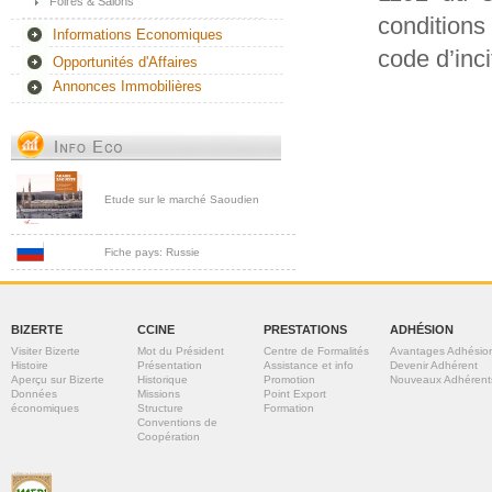
Foires & Salons
conditions
Informations Economiques
code d’inc
Opportunités d'Affaires
Annonces Immobilières
Etude sur le marché Saoudien
Fiche pays: Russie
BIZERTE
CCINE
PRESTATIONS
ADHÉSION
Visiter Bizerte
Mot du Président
Centre de Formalités
Avantages Adhésio
Histoire
Présentation
Assistance et info
Devenir Adhérent
Aperçu sur Bizerte
Historique
Promotion
Nouveaux Adhérent
Données
Missions
Point Export
économiques
Structure
Formation
Conventions de
Coopération