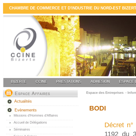
CHAMBRE DE COMMERCE ET D'INDUSTRIE DU NORD-EST BIZERTE 
BIZERTE
CCINE
PRESTATIONS
ADHÉSION
ESPACE 
Espace des Entreprises - Infor
Actualités
BODI
Evènements
Missions d’Hommes d’Affaires
Accueil de Délégations
Décret n°
Séminaires
1192 du 3