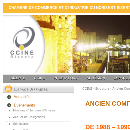
CHAMBRE DE COMMERCE ET D'INDUSTRIE DU NORD-EST BIZERTE 
BIZERTE
CCINE
PRESTATIONS
ADHÉSION
ESPACE 
CCINE - Structure - Ancien Co
Actualités
ANCIEN COMI
Evènements
Missions d’Hommes d’Affaires
Accueil de Délégations
Séminaires
DE
1988 – 199