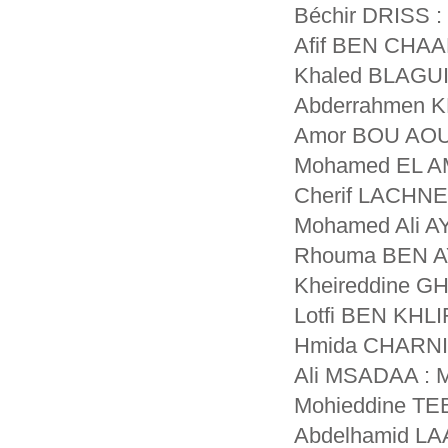
Béchir DRISS 
Afif BEN CHA
Khaled BLAGUI
Abderrahmen K
Amor BOU AOU
Mohamed EL A
Cherif LACHNE
Mohamed Ali A
Rhouma BEN A
Kheireddine G
Lotfi BEN KHLI
Hmida CHARNI
Ali MSADAA : 
Mohieddine TE
Abdelhamid LA