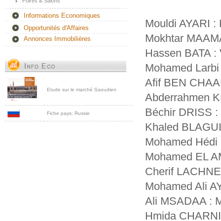
Foires & Salons
Informations Economiques
Mouldi AYARI : 
Opportunités d'Affaires
Mokhtar MAAMAR
Annonces Immobilières
Hassen BATA : 
Mohamed Larbi 
Afif BEN CHAAB
Etude sur le marché Saoudien
Abderrahmen KH
Béchir DRISS 
Fiche pays: Russie
Khaled BLAGUI
Mohamed Hédi
Mohamed EL A
Cherif LACHNE
Mohamed Ali A
Ali MSADAA : 
Hmida CHARNI