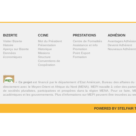
BIZERTE
CCINE
PRESTATIONS
ADHÉSION
Visiter Bizerte
Mot du Président
Centre de Formalités
Avantages Adhésio
Histoire
Présentation
Assistance et info
Devenir Adhérent
Aperçu sur Bizerte
Historique
Promotion
Nouveaux Adhérent
Données
Missions
Point Export
économiques
Structure
Formation
Conventions de
Coopération
«
Ce projet
est financé par le département d’Etat Américain, Bureau des affaires du
directement avec le Moyen-Orient et Afrique du Nord (MENA). MEPI travaille à créer des parte
de sociétés pluralistes, participatives et prospères dans la région MENA. Pour ce faire, MEP
académiques et les gouvernements. Plus d’informations sur MEPI peuvent être trouvées au w
POWERED BY STELFAIR T