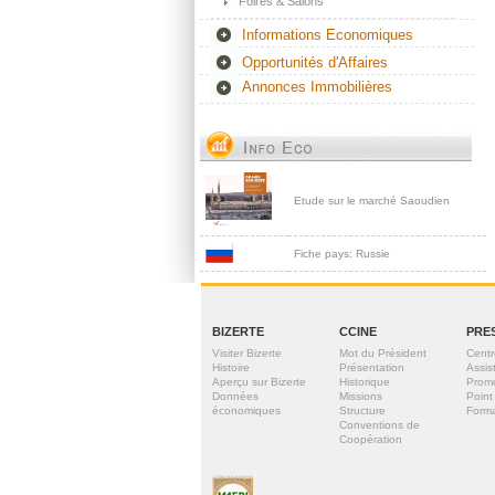
Foires & Salons
Informations Economiques
Opportunités d'Affaires
Annonces Immobilières
Etude sur le marché Saoudien
Fiche pays: Russie
BIZERTE
CCINE
PRE
Visiter Bizerte
Mot du Président
Centr
Histoire
Présentation
Assis
Aperçu sur Bizerte
Historique
Prom
Données
Missions
Point
économiques
Structure
Forma
Conventions de
Coopération