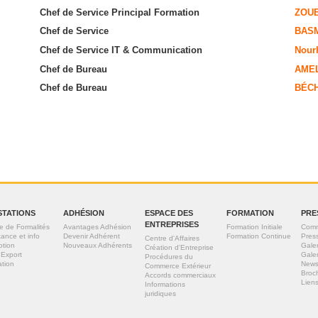
Chef de Service Principal Formation
ZOU
Chef de Service
BAS
Chef de Service IT & Communication
Nour
Chef de Bureau
AME
Chef de Bureau
BÉCH
STATIONS
ADHÉSION
ESPACE DES
FORMATION
PRE
ENTREPRISES
e de Formalités
Avantages Adhésion
Formation Initiale
Comm
tance et info
Devenir Adhérent
Formation Continue
Pres
Centre d'Affaires
otion
Nouveaux Adhérents
Gale
Création d'Entreprise
 Export
Gale
Procédures du
tion
News
Commerce Extérieur
Broc
Accords commerciaux
Liens
Informations
juridiques