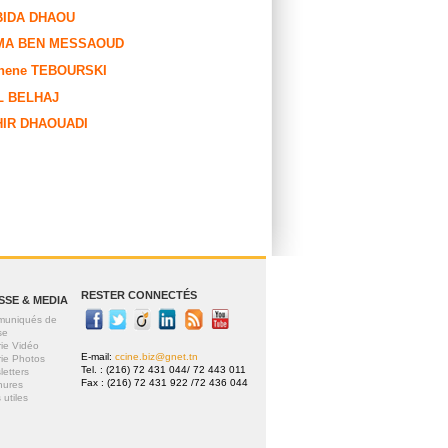
BIDA DHAOU
MA BEN MESSAOUD
hene TEBOURSKI
L BELHAJ
IR DHAOUADI
RESTER CONNECTÉS
SSE & MEDIA
uniqués de
se
rie Vidéo
E-mail:
ccine.biz@gnet.tn
rie Photos
Tel. : (216) 72 431 044/ 72 443 011
letters
Fax : (216) 72 431 922 /72 436 044
hures
 utiles