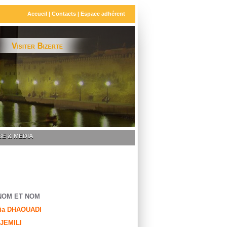
Accueil
|
Contacts
|
Espace adhérent
E & MEDIA
NOM ET NOM
ia DHAOUADI
 JEMILI