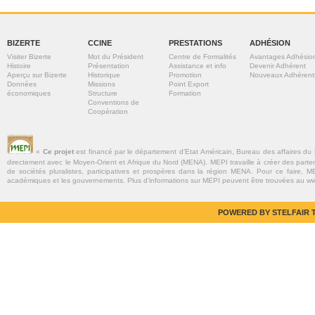
BIZERTE
CCINE
PRESTATIONS
ADHÉSION
Visiter Bizerte
Mot du Président
Centre de Formalités
Avantages Adhésio
Histoire
Présentation
Assistance et info
Devenir Adhérent
Aperçu sur Bizerte
Historique
Promotion
Nouveaux Adhérent
Données
Missions
Point Export
économiques
Structure
Formation
Conventions de
Coopération
«
Ce projet
est financé par le département d’Etat Américain, Bureau des affaires du
directement avec le Moyen-Orient et Afrique du Nord (MENA). MEPI travaille à créer des parte
de sociétés pluralistes, participatives et prospères dans la région MENA. Pour ce faire, MEP
académiques et les gouvernements. Plus d’informations sur MEPI peuvent être trouvées au w
POWERED BY STELFAIR T