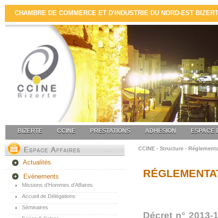
CHAMBRE DE COMMERCE ET D'INDUSTRIE DU NORD-EST BIZERTE 
BIZERTE
CCINE
PRESTATIONS
ADHÉSION
ESPACE 
CCINE - Structure - Réglement
Actualités
RÉGLEMENTAT
Evènements
Missions d’Hommes d’Affaires
Accueil de Délégations
Séminaires
Décret n° 2013-