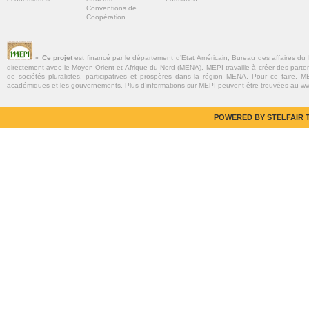
Conventions de
Coopération
«
Ce projet
est financé par le département d’Etat Américain, Bureau des affaires du
directement avec le Moyen-Orient et Afrique du Nord (MENA). MEPI travaille à créer des parte
de sociétés pluralistes, participatives et prospères dans la région MENA. Pour ce faire, MEP
académiques et les gouvernements. Plus d’informations sur MEPI peuvent être trouvées au w
POWERED BY STELFAIR T