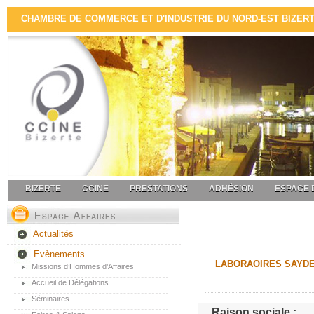
CHAMBRE DE COMMERCE ET D'INDUSTRIE DU NORD-EST BIZERTE 
BIZERTE
CCINE
PRESTATIONS
ADHÉSION
ESPACE 
Actualités
Evènements
LABORAOIRES SAYD
Missions d’Hommes d’Affaires
Accueil de Délégations
Séminaires
Raison sociale :