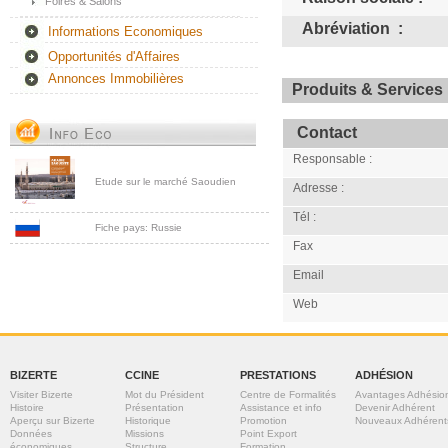
Foires & Salons
Abréviation :
Informations Economiques
Opportunités d'Affaires
Annonces Immobilières
Produits & Services 
Contact
Responsable :
Etude sur le marché Saoudien
Adresse :
Tél :
Fiche pays: Russie
Fax
Email
Web
BIZERTE
CCINE
PRESTATIONS
ADHÉSION
Visiter Bizerte
Mot du Président
Centre de Formalités
Avantages Adhésio
Histoire
Présentation
Assistance et info
Devenir Adhérent
Aperçu sur Bizerte
Historique
Promotion
Nouveaux Adhérent
Données
Missions
Point Export
économiques
Structure
Formation