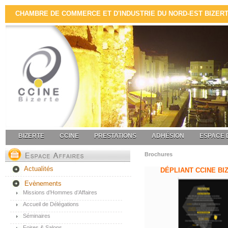
CHAMBRE DE COMMERCE ET D'INDUSTRIE DU NORD-EST BIZERTE 
BIZERTE
CCINE
PRESTATIONS
ADHÉSION
ESPACE 
Brochures
Actualités
DÉPLIANT CCINE BI
Evènements
Missions d’Hommes d’Affaires
Accueil de Délégations
Séminaires
Foires & Salons