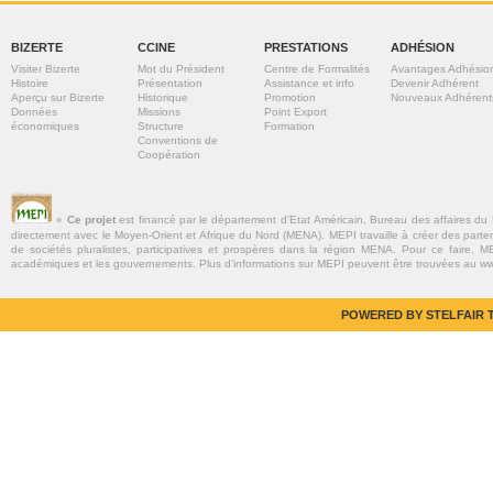
BIZERTE
CCINE
PRESTATIONS
ADHÉSION
Visiter Bizerte
Mot du Président
Centre de Formalités
Avantages Adhésio
Histoire
Présentation
Assistance et info
Devenir Adhérent
Aperçu sur Bizerte
Historique
Promotion
Nouveaux Adhérent
Données
Missions
Point Export
économiques
Structure
Formation
Conventions de
Coopération
«
Ce projet
est financé par le département d’Etat Américain, Bureau des affaires du
directement avec le Moyen-Orient et Afrique du Nord (MENA). MEPI travaille à créer des parte
de sociétés pluralistes, participatives et prospères dans la région MENA. Pour ce faire, MEP
académiques et les gouvernements. Plus d’informations sur MEPI peuvent être trouvées au w
POWERED BY STELFAIR T