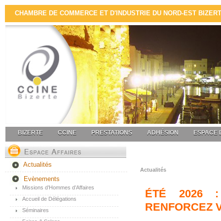
CHAMBRE DE COMMERCE ET D'INDUSTRIE DU NORD-EST BIZERTE 
BIZERTE
CCINE
PRESTATIONS
ADHÉSION
ESPACE 
Actualités
Actualités
Evènements
Missions d’Hommes d’Affaires
ÉTÉ 2026 
Accueil de Délégations
RENFORCEZ V
Séminaires