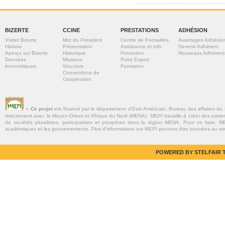
BIZERTE
CCINE
PRESTATIONS
ADHÉSION
Visiter Bizerte
Mot du Président
Centre de Formalités
Avantages Adhésio
Histoire
Présentation
Assistance et info
Devenir Adhérent
Aperçu sur Bizerte
Historique
Promotion
Nouveaux Adhérent
Données
Missions
Point Export
économiques
Structure
Formation
Conventions de
Coopération
«
Ce projet
est financé par le département d’Etat Américain, Bureau des affaires du
directement avec le Moyen-Orient et Afrique du Nord (MENA). MEPI travaille à créer des parte
de sociétés pluralistes, participatives et prospères dans la région MENA. Pour ce faire, MEP
académiques et les gouvernements. Plus d’informations sur MEPI peuvent être trouvées au w
POWERED BY STELFAIR T