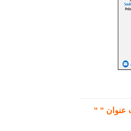
" منتدى اقتصادي مشترك تونسي جزائري تحت عنوان "