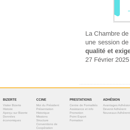
La Chambre de C
une session de 
qualité et exi
27 Février 2025
BIZERTE
CCINE
PRESTATIONS
ADHÉSION
Visiter Bizerte
Mot du Président
Centre de Formalités
Avantages Adhésio
Histoire
Présentation
Assistance et info
Devenir Adhérent
Aperçu sur Bizerte
Historique
Promotion
Nouveaux Adhérent
Données
Missions
Point Export
économiques
Structure
Formation
Conventions de
Coopération