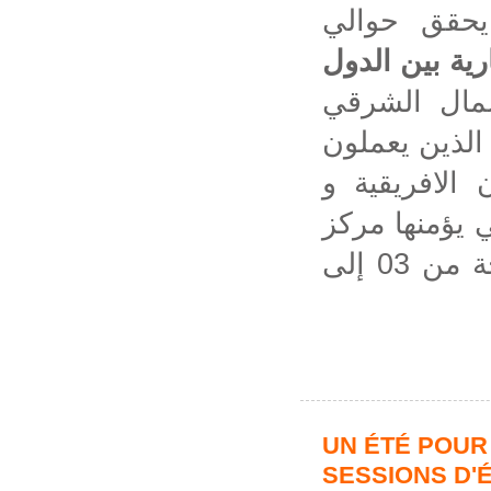
 يحقق حوالي
رية بين الدول
، ال الشرقي
الذين يعملون
الافريقية و
ي يؤمنها مركز
النهوض بالصادرات و ذلك خلال الفترة المتراوحة من 03 إلى
UN ÉTÉ POUR
SESSIONS D'É