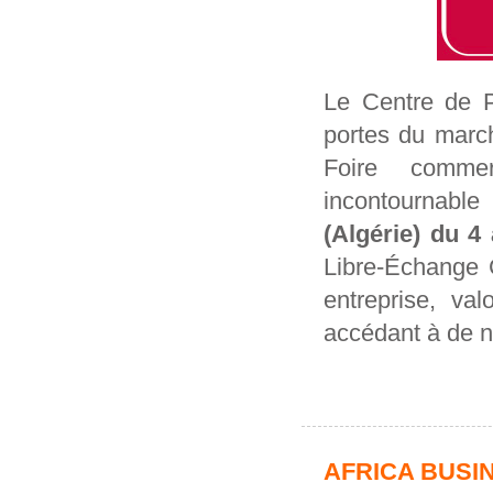
Le Centre de P
portes du march
Foire commerc
incontournabl
(Algérie) du 4
Libre-Échange C
entreprise, val
accédant à de n
AFRICA BUSI