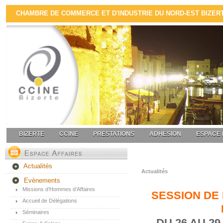
CHAMBRE DE COMMERCE ET D'INDUSTRIE DU NORD-EST BIZERTE
BIZERTE
CCINE
PRESTATIONS
ADHÉSION
ESPACE 
Actualités
Actualités
Evènements
Missions d’Hommes d’Affaires
SESSION DE 
Accueil de Délégations
Séminaires
DU 26 AU 29