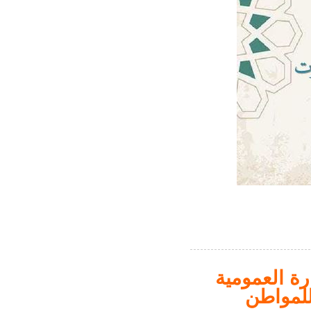
ة العمومية
للمواطن