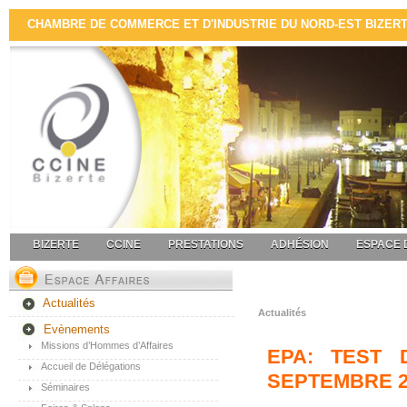
CHAMBRE DE COMMERCE ET D'INDUSTRIE DU NORD-EST BIZERTE 
BIZERTE
CCINE
PRESTATIONS
ADHÉSION
ESPACE 
Actualités
Actualités
Evènements
Missions d’Hommes d’Affaires
EPA: TEST 
Accueil de Délégations
SEPTEMBRE 2
Séminaires