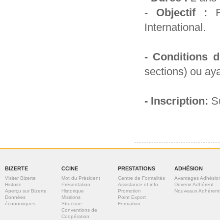
- Objectif :
Fo
‎International.
- Conditions d
‎sections) ou a
- Inscription:
Su
BIZERTE
CCINE
PRESTATIONS
ADHÉSION
Visiter Bizerte
Mot du Président
Centre de Formalités
Avantages Adhésio
Histoire
Présentation
Assistance et info
Devenir Adhérent
Aperçu sur Bizerte
Historique
Promotion
Nouveaux Adhérent
Données
Missions
Point Export
économiques
Structure
Formation
Conventions de
Coopération