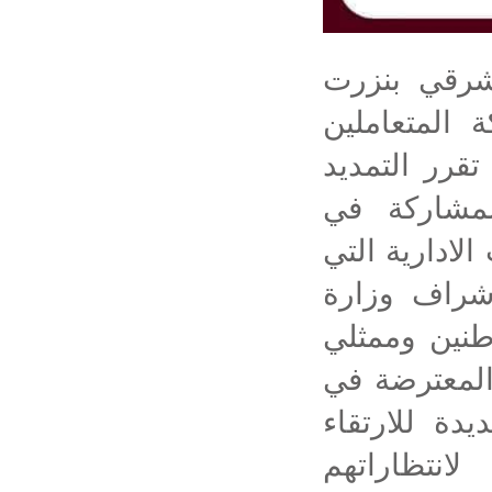
شرقي بنزرت
 المتعاملين
قرر التمديد
 في اجال المشاركة في
لادارية التي
شراف وزارة
اطنين وممثلي
المعترضة في
يدة للارتقاء
انتظاراتهم