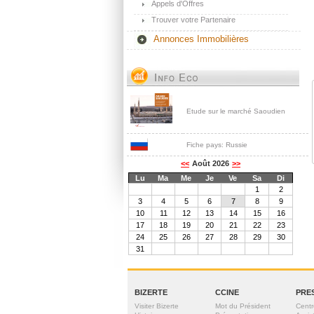
Appels d'Offres
Trouver votre Partenaire
Annonces Immobilières
Etude sur le marché Saoudien
Fiche pays: Russie
BIZERTE
CCINE
PRE
Visiter Bizerte
Mot du Président
Centr