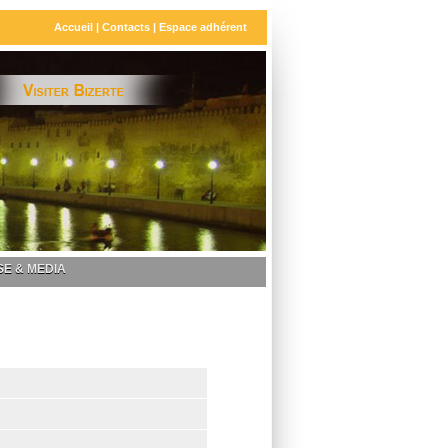
Accueil
|
Contacts
|
Espace adhérent
E & MEDIA