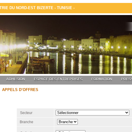
IE DU NORD-EST BIZERTE - TUNISIE -
ADHÉSION
ESPACE DES ENTREPRISES
FORMATION
PRESS
APPELS D’OFFRES
Secteur
Branche