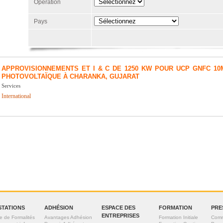
Opération
Pays
APPROVISIONNEMENTS ET I & C DE 1250 KW POUR UCP GNFC 10
PHOTOVOLTAÏQUE À CHARANKA, GUJARAT
Services
International
STATIONS
ADHÉSION
ESPACE DES
FORMATION
PRE
ENTREPRISES
e de Formalités
Avantages Adhésion
Formation Initiale
Comm