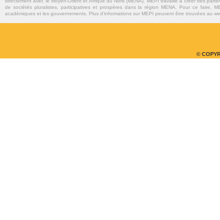
directement avec le Moyen-Orient et Afrique du Nord (MENA). MEPI travaille à créer des parte
de sociétés pluralistes, participatives et prospères dans la région MENA. Pour ce faire, MEP
académiques et les gouvernements. Plus d’informations sur MEPI peuvent être trouvées au w
© COPYR