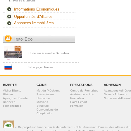
Foires & Salons
Informations Economiques
Opportunités d'Affaires
Annonces Immobilières
Etude sur le marché Saoudien
Fiche pays: Russie
BIZERTE
CCINE
PRESTATIONS
ADHÉSION
Visiter Bizerte
Mot du Président
Centre de Formalités
Avantages Adhésio
Histoire
Présentation
Assistance et info
Devenir Adhérent
Aperçu sur Bizerte
Historique
Promotion
Nouveaux Adhérent
Données
Missions
Point Export
économiques
Structure
Formation
Conventions de
Coopération
«
Ce projet
est financé par le département d’Etat Américain, Bureau des affaires du