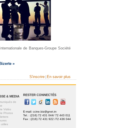
Internationale de Banques-Groupe Société
izerte »
S'inscrire
En savoir plus
|
RESTER CONNECTÉS
SSE & MEDIA
uniqués de
se
rie Vidéo
E-mail:
ccine.biz@gnet.tn
rie Photos
Tel. : (216) 72 431 044/ 72 443 011
letters
Fax : (216) 72 431 922 /72 436 044
hures
 utiles