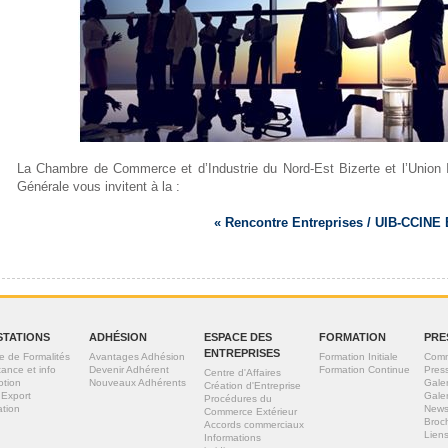
La Chambre de Commerce et d’Industrie du Nord-Est Bizerte et l’Union 
Générale vous invitent à la :
« Rencontre Entreprises / UIB-CCINE B
STATIONS
ADHÉSION
ESPACE DES
FORMATION
PRE
ENTREPRISES
e de Formalités
Avantages Adhésion
Formation Initiale
Comm
tance et info
Devenir Adhérent
Formation Continue
Pres
Centre d'Affaires
otion
Nouveaux Adhérents
Gale
Création d'Entreprise
 Export
Gale
Procédures du
tion
News
Commerce Extérieur
Broc
Accords commerciaux
Liens
Informations