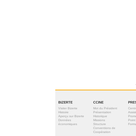
BIZERTE
CCINE
PRE
Visiter Bizerte
Mot du Président
Centr
Histoire
Présentation
Assis
Aperçu sur Bizerte
Historique
Prom
Données
Missions
Point
économiques
Structure
Forma
Conventions de
Coopération