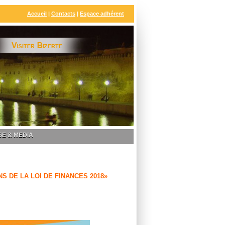
Accueil
|
Contacts
|
Espace adhérent
E & MEDIA
NS DE LA LOI DE FINANCES 2018»