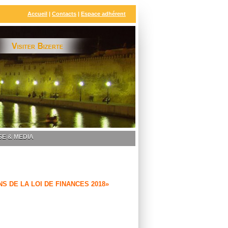
Accueil
|
Contacts
|
Espace adhérent
E & MEDIA
NS DE LA LOI DE FINANCES 2018»