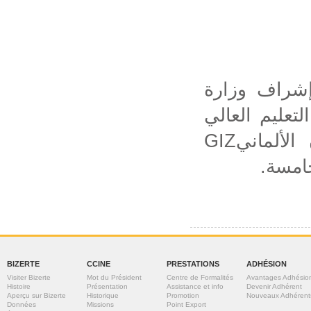
إشراف وزارة
لتعليم العالي
والبحث العلمي وبالشراكة مع وكالة التعاون الألمانيGIZ
لخامسة
BIZERTE
CCINE
PRESTATIONS
ADHÉSION
Visiter Bizerte
Mot du Président
Centre de Formalités
Avantages Adhésio
Histoire
Présentation
Assistance et info
Devenir Adhérent
Aperçu sur Bizerte
Historique
Promotion
Nouveaux Adhérent
Données
Missions
Point Export