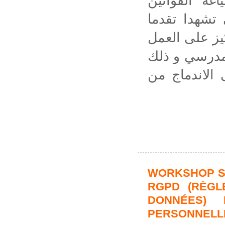
اغة القوانين
 تشهدا تقدما
يز على العمل
لمدرسي و ذلك
الاندماج من
WORKSHOP SO
RGPD (RÈGL
DONNÉES)
PERSONNELLE