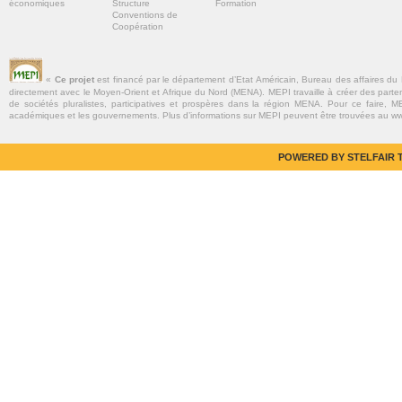
économiques
Structure
Formation
Conventions de
Coopération
«
Ce projet
est financé par le département d’Etat Américain, Bureau des affaires du
directement avec le Moyen-Orient et Afrique du Nord (MENA). MEPI travaille à créer des parte
de sociétés pluralistes, participatives et prospères dans la région MENA. Pour ce faire, MEP
académiques et les gouvernements. Plus d’informations sur MEPI peuvent être trouvées au w
POWERED BY STELFAIR T