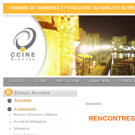
CHAMBRE DE COMMERCE ET D'INDUSTRIE DU NORD-EST BIZERTE 
BIZERTE
CCINE
PRESTATIONS
ADHÉSION
ESPACE 
Actualités
Actualités
Evènements
Missions d’Hommes d’Affaires
RENCONTRES D
Accueil de Délégations
Séminaires