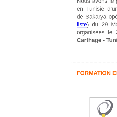
Nous avons le p
en Tunisie d’u
de Sakarya opér
liste
) du 29 Ma
organisées le
3
Carthage - Tuni
FORMATION E