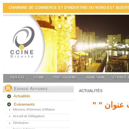
CHAMBRE DE COMMERCE ET D'INDUSTRIE DU NORD-EST BIZERTE 
BIZERTE
CCINE
PRESTATIONS
ADHÉSION
ESPACE 
ACTUALITÉS
Actualités
" منتدى اقتصادي مشترك تونسي جزائري تحت عنوان "
Evènements
Missions d’Hommes d’Affaires
Accueil de Délégations
Séminaires