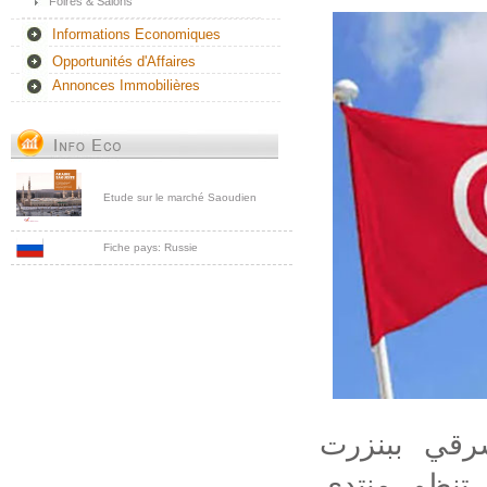
Foires & Salons
Informations Economiques
Opportunités d'Affaires
Annonces Immobilières
Etude sur le marché Saoudien
Fiche pays: Russie
رقي ببنزرت
تنظم منتدى