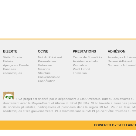
BIZERTE
CCINE
PRESTATIONS
ADHÉSION
Visiter Bizerte
Mot du Président
Centre de Formalités
Avantages Adhésio
Histoire
Présentation
Assistance et info
Devenir Adhérent
Aperçu sur Bizerte
Historique
Promotion
Nouveaux Adhérent
Données
Missions
Point Export
économiques
Structure
Formation
Conventions de
Coopération
«
Ce projet
est financé par le département d’Etat Américain, Bureau des affaires du
directement avec le Moyen-Orient et Afrique du Nord (MENA). MEPI travaille à créer des parte
de sociétés pluralistes, participatives et prospères dans la région MENA. Pour ce faire, MEP
académiques et les gouvernements. Plus d’informations sur MEPI peuvent être trouvées au w
POWERED BY STELFAIR T