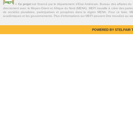
«
Ce projet
est financé par le département d’Etat Américain, Bureau des affaires du
directement avec le Moyen-Orient et Afrique du Nord (MENA). MEPI travaille à créer des parte
de sociétés pluralistes, participatives et prospères dans la région MENA. Pour ce faire, MEP
académiques et les gouvernements. Plus d’informations sur MEPI peuvent être trouvées au w
POWERED BY STELFAIR T