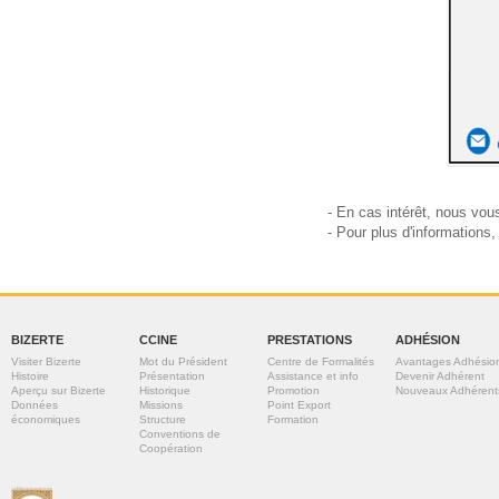
- En cas intérêt, nous vou
- Pour plus d'informations,
BIZERTE
CCINE
PRESTATIONS
ADHÉSION
Visiter Bizerte
Mot du Président
Centre de Formalités
Avantages Adhésio
Histoire
Présentation
Assistance et info
Devenir Adhérent
Aperçu sur Bizerte
Historique
Promotion
Nouveaux Adhérent
Données
Missions
Point Export
économiques
Structure
Formation
Conventions de
Coopération