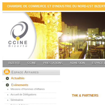
CHAMBRE DE COMMERCE ET D'INDUSTRIE DU NORD-EST BIZERTE 
BIZERTE
CCINE
PRESTATIONS
ADHÉSION
ESPACE 
Actualités
Evènements
Missions d’Hommes d’Affaires
Accueil de Délégations
THK & PARTNERS
Séminaires