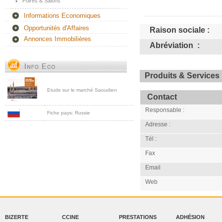
Foires & Salons
Informations Economiques
Opportunités d'Affaires
Raison sociale :
Annonces Immobilières
Abréviation :
Produits & Services 
Etude sur le marché Saoudien
Contact
Responsable :
Fiche pays: Russie
Adresse :
Tél :
Fax
Email
Web
BIZERTE
CCINE
PRESTATIONS
ADHÉSION