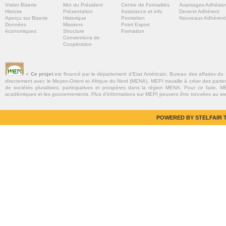
Visiter Bizerte
Mot du Président
Centre de Formalités
Avantages Adhésio
Histoire
Présentation
Assistance et info
Devenir Adhérent
Aperçu sur Bizerte
Historique
Promotion
Nouveaux Adhérent
Données
Missions
Point Export
économiques
Structure
Formation
Conventions de
Coopération
«
Ce projet
est financé par le département d’Etat Américain, Bureau des affaires du
directement avec le Moyen-Orient et Afrique du Nord (MENA). MEPI travaille à créer des parte
de sociétés pluralistes, participatives et prospères dans la région MENA. Pour ce faire, MEP
académiques et les gouvernements. Plus d’informations sur MEPI peuvent être trouvées au w
POWERED BY STELFAIR T