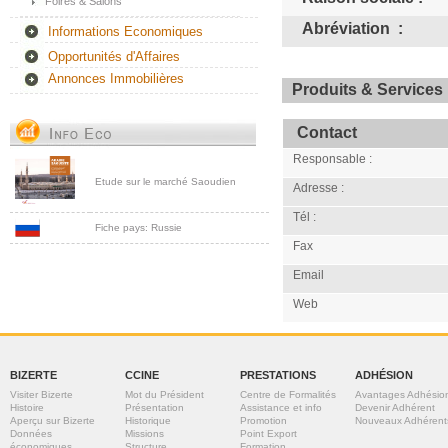
Foires & Salons
Abréviation :
Informations Economiques
Opportunités d'Affaires
Annonces Immobilières
Produits & Services 
Contact
Responsable :
Etude sur le marché Saoudien
Adresse :
Tél :
Fiche pays: Russie
Fax
Email
Web
BIZERTE
CCINE
PRESTATIONS
ADHÉSION
Visiter Bizerte
Mot du Président
Centre de Formalités
Avantages Adhésio
Histoire
Présentation
Assistance et info
Devenir Adhérent
Aperçu sur Bizerte
Historique
Promotion
Nouveaux Adhérent
Données
Missions
Point Export
économiques
Structure
Formation