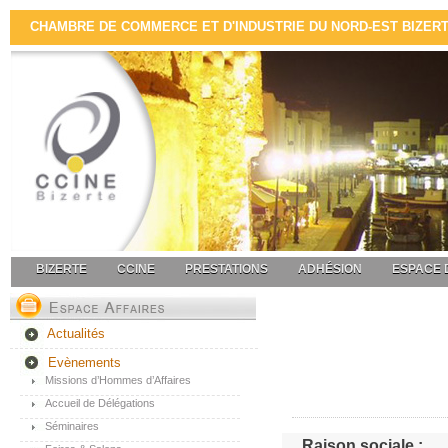
CHAMBRE DE COMMERCE ET D'INDUSTRIE DU NORD-EST BIZERTE 
BIZERTE
CCINE
PRESTATIONS
ADHÉSION
ESPACE 
Actualités
Evènements
Missions d’Hommes d’Affaires
Accueil de Délégations
Séminaires
Raison sociale :