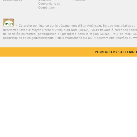
Conventions de
Coopération
«
Ce projet
est financé par le département d’Etat Américain, Bureau des affaires du
directement avec le Moyen-Orient et Afrique du Nord (MENA). MEPI travaille à créer des parte
de sociétés pluralistes, participatives et prospères dans la région MENA. Pour ce faire, MEP
académiques et les gouvernements. Plus d’informations sur MEPI peuvent être trouvées au w
POWERED BY STELFAIR T