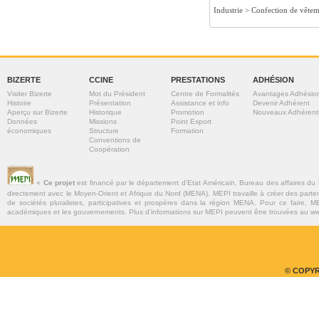
Industrie >
Confection de vêtem
BIZERTE
CCINE
PRESTATIONS
ADHÉSION
Visiter Bizerte
Mot du Président
Centre de Formalités
Avantages Adhésio
Histoire
Présentation
Assistance et info
Devenir Adhérent
Aperçu sur Bizerte
Historique
Promotion
Nouveaux Adhérent
Données
Missions
Point Export
économiques
Structure
Formation
Conventions de
Coopération
«
Ce projet
est financé par le département d’Etat Américain, Bureau des affaires du
directement avec le Moyen-Orient et Afrique du Nord (MENA). MEPI travaille à créer des parte
de sociétés pluralistes, participatives et prospères dans la région MENA. Pour ce faire, MEP
académiques et les gouvernements. Plus d’informations sur MEPI peuvent être trouvées au w
© COPYR