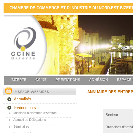
CHAMBRE DE COMMERCE ET D'INDUSTRIE DU NORD-EST BIZERTE
BIZERTE
CCINE
PRESTATIONS
ADHÉSION
ESPACE 
ANNUAIRE DES ENTRE
Actualités
Evènements
Missions d’Hommes d’Affaires
Secteur
Accueil de Délégations
Séminaires
Branches d'activi