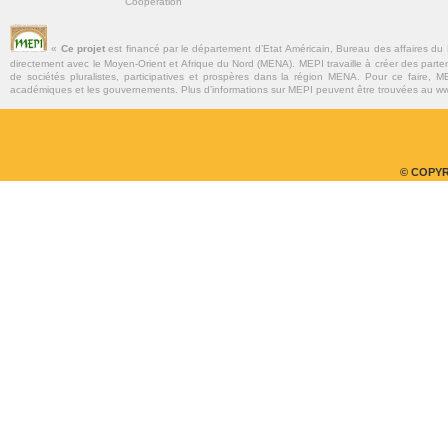
Coopération
«
Ce projet
est financé par le département d’Etat Américain, Bureau des affaires du
directement avec le Moyen-Orient et Afrique du Nord (MENA). MEPI travaille à créer des parte
de sociétés pluralistes, participatives et prospères dans la région MENA. Pour ce faire, MEP
académiques et les gouvernements. Plus d’informations sur MEPI peuvent être trouvées au w
© COPYR