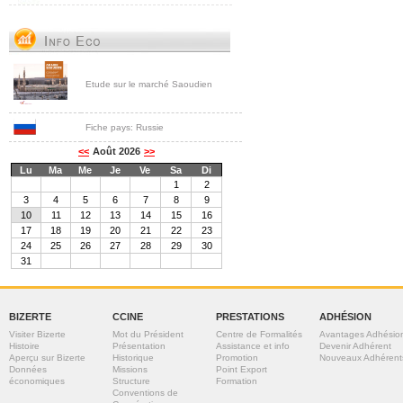
Etude sur le marché Saoudien
Fiche pays: Russie
BIZERTE
CCINE
PRESTATIONS
ADHÉSION
Visiter Bizerte
Mot du Président
Centre de Formalités
Avantages Adhésio
Histoire
Présentation
Assistance et info
Devenir Adhérent
Aperçu sur Bizerte
Historique
Promotion
Nouveaux Adhérent
Données
Missions
Point Export
économiques
Structure
Formation
Conventions de